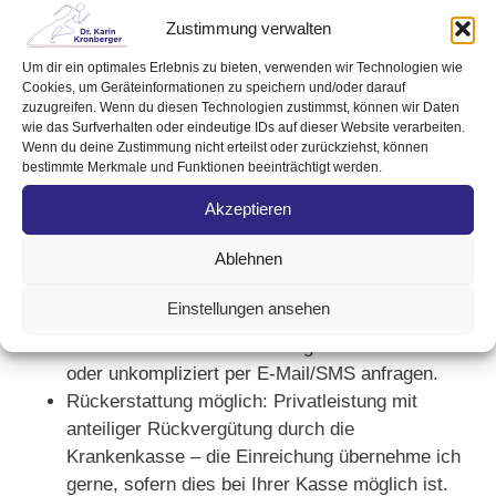
Zustimmung verwalten
Ihre Vorteile als Wahlarzt-Patient:
Um dir ein optimales Erlebnis zu bieten, verwenden wir Technologien wie
Cookies, um Geräteinformationen zu speichern und/oder darauf
Mehr Zeit für Sie: Ausführliche Gespräche,
zuzugreifen. Wenn du diesen Technologien zustimmst, können wir Daten
genaue Diagnostik und gemeinsame
wie das Surfverhalten oder eindeutige IDs auf dieser Website verarbeiten.
Wenn du deine Zustimmung nicht erteilst oder zurückziehst, können
Therapieplanung.
bestimmte Merkmale und Funktionen beeinträchtigt werden.
Persönliche Betreuung: Ich begleite Sie von der
ersten Untersuchung bis zur Nachsorge.
Akzeptieren
Moderne OP-Möglichkeiten: Notwendige Eingriffe
Ablehnen
erfolgen im öffentlichen Krankenhaus Kirchdorf
mit voll ausgestatteten OP-Sälen und
Einstellungen ansehen
fürsorglicher stationärer Versorgung.
Rasche Termine & kurze Wege: Online buchen
oder unkompliziert per E-Mail/SMS anfragen.
Rückerstattung möglich: Privatleistung mit
anteiliger Rückvergütung durch die
Krankenkasse – die Einreichung übernehme ich
gerne, sofern dies bei Ihrer Kasse möglich ist.